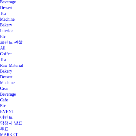
Beverage
Dessert
Tea
Machine
Bakery
Interior
Etc
브랜드 관찰
All
Coffee
Tea
Raw Material
Bakery
Dessert
Machine
Gear
Beverage
Cafe
Etc
EVENT
이벤트
당첨자 발표
투표
MARKET