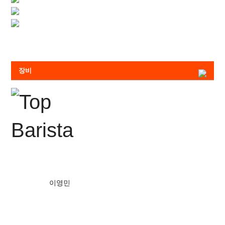
손석호
커피&비버리지
이강빈
칵테일을 읽어주는 남자
방준배
크리마트와 첫만남
최현선
2017 월드바리스타챔피언십 한국 대표
변혁의 에스프레소
장비
이영민