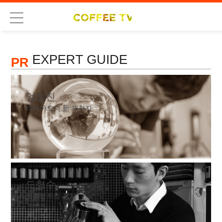
EXPERT GUIDE
PR
엄성진
라떼아트의 新 개척자
도형수
커피브루잉 저자