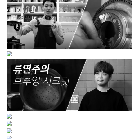
김지훈
이영민
상상하는 것을 그대로
Top Barista
유승권
류연주
로스팅 크래프트
브루잉 시크릿
최민근
차유남
국가대표 로스터