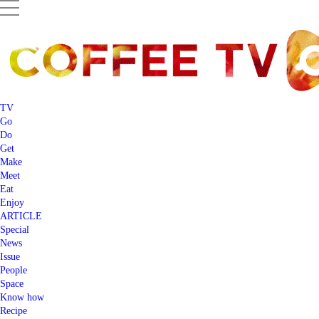
TV
Go
Do
Get
Make
Meet
Eat
Enjoy
ARTICLE
Special
News
Issue
People
Space
Know how
Recipe