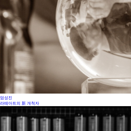
엄성진
라떼아트의 新 개척자