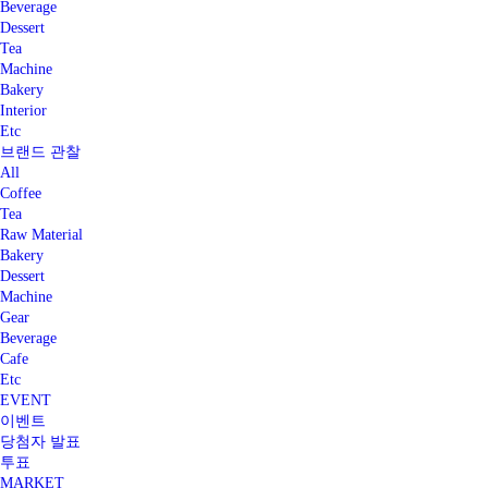
Beverage
Dessert
Tea
Machine
Bakery
Interior
Etc
브랜드 관찰
All
Coffee
Tea
Raw Material
Bakery
Dessert
Machine
Gear
Beverage
Cafe
Etc
EVENT
이벤트
당첨자 발표
투표
MARKET