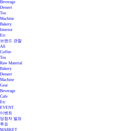
Beverage
Dessert
Tea
Machine
Bakery
Interior
Etc
브랜드 관찰
All
Coffee
Tea
Raw Material
Bakery
Dessert
Machine
Gear
Beverage
Cafe
Etc
EVENT
이벤트
당첨자 발표
투표
MARKET