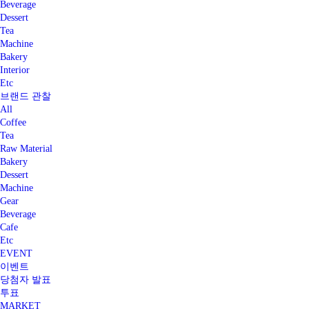
Beverage
Dessert
Tea
Machine
Bakery
Interior
Etc
브랜드 관찰
All
Coffee
Tea
Raw Material
Bakery
Dessert
Machine
Gear
Beverage
Cafe
Etc
EVENT
이벤트
당첨자 발표
투표
MARKET