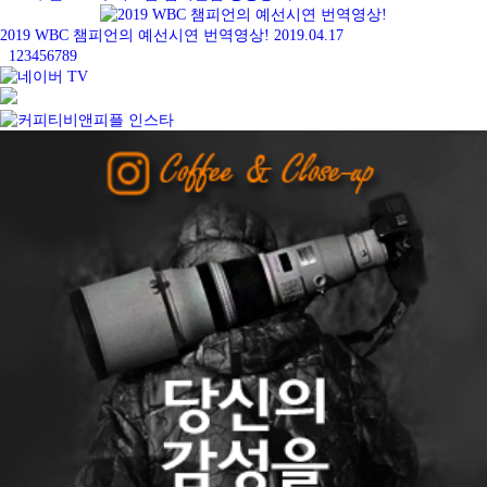
2019 WBC 챔피언의 예선시연 번역영상!
2019.04.17
1
2
3
4
5
6
7
8
9