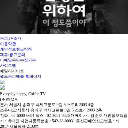
커피TV소개
이용약관
개인정보취급방침
제휴/광고문의
이메일무단수집거부
사이트맵
패밀리사이트
월드커피배틀 홈페이지
Everyday happy, Coffee TV
(주)채널씨
본사:서울시 송파구 백제고분로 9길 5 스토리2003 4층
스튜디오:서울시 송파구 백제고분로 9길 5 스토리2003 2층
전화 : 02-6000-6684 팩스 : 02-2051-3326 대표이사 : 김준호 개인정보책임
자 : 박태진 사업자등록번호 : 542-88-00031 통신판매업신고번호 : 제
2017-서울송파-2133호