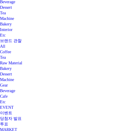
Beverage
Dessert
Tea
Machine
Bakery
Interior
Etc
브랜드 관찰
All
Coffee
Tea
Raw Material
Bakery
Dessert
Machine
Gear
Beverage
Cafe
Etc
EVENT
이벤트
당첨자 발표
투표
MARKET