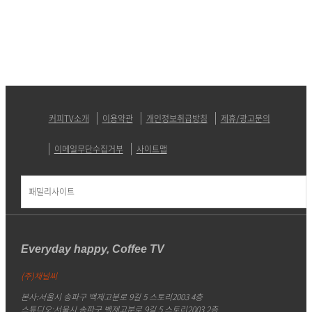
커피TV소개
이용약관
개인정보취급방침
제휴/광고문의
이메일무단수집거부
사이트맵
패밀리사이트
Everyday happy, Coffee TV
(주)채널씨
본사:서울시 송파구 백제고분로 9길 5 스토리2003 4층
스튜디오:서울시 송파구 백제고분로 9길 5 스토리2003 2층